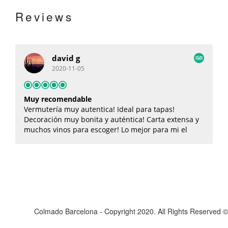
reviews
david g
2020-11-05
Muy recomendable
B
Vermutería muy autentica! Ideal para tapas!
B
n
Decoración muy bonita y auténtica! Carta extensa y
G
muchos vinos para escoger! Lo mejor para mi el
c
jamón Ibérico y el tartar de salmón!
Colmado Barcelona - Copyright 2020. All Rights Reserved ©