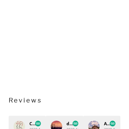
reviews
Climber822040
david g
AlexWilliamAbagnale